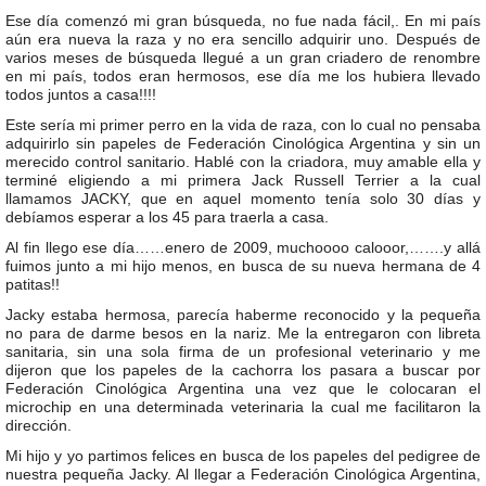
Ese día comenzó mi gran búsqueda, no fue nada fácil,. En mi país
aún era nueva la raza y no era sencillo adquirir uno. Después de
varios meses de búsqueda llegué a un gran criadero de renombre
en mi país, todos eran hermosos, ese día me los hubiera llevado
todos juntos a casa!!!!
Este sería mi primer perro en la vida de raza, con lo cual no pensaba
adquirirlo sin papeles de Federación Cinológica Argentina y sin un
merecido control sanitario. Hablé con la criadora, muy amable ella y
terminé eligiendo a mi primera Jack Russell Terrier a la cual
llamamos JACKY, que en aquel momento tenía solo 30 días y
debíamos esperar a los 45 para traerla a casa.
Al fin llego ese día……enero de 2009, muchoooo calooor,…….y allá
fuimos junto a mi hijo menos, en busca de su nueva hermana de 4
patitas!!
Jacky estaba hermosa, parecía haberme reconocido y la pequeña
no para de darme besos en la nariz. Me la entregaron con libreta
sanitaria, sin una sola firma de un profesional veterinario y me
dijeron que los papeles de la cachorra los pasara a buscar por
Federación Cinológica Argentina una vez que le colocaran el
microchip en una determinada veterinaria la cual me facilitaron la
dirección.
Mi hijo y yo partimos felices en busca de los papeles del pedigree de
nuestra pequeña Jacky. Al llegar a Federación Cinológica Argentina,