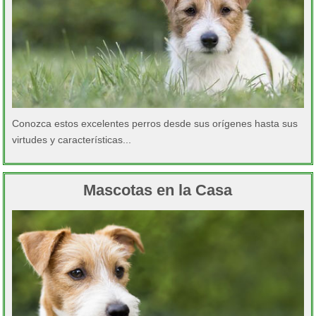
Cachorros 2014
Cachorros 2013
Cachorros 2012
Cachorros 2011
Conozca estos excelentes perros desde sus orígenes hasta sus
Cachorros 2010
virtudes y características...
Hacer Contacto
Mascotas en la Casa