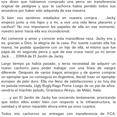
nos dicen que habíamos comprado una perra sin transferencia
original de pedigree y que la cachorra había perdido todos sus
ancestros por haber sido adquirida de esa manera.
Si bien nos sentimos estafados en nuestra compra……..Jacky
empezó junto a mis hijos y a mi, a vivir una vida llena placeres y
cariños!! No nos importaron los papeles de ella en ese momento,
nuestro amor hacia ella era incondicional.
Así comencé a amar y conocer esta maravillosa raza. Jacky era y
es, gracias a Dios, la alegría de la casa. Por suerte cuando ella fue
mamá, he podido quedarme con un hijo de ella, el mismo que fue
papá de mi segunda perra y que de esa cruza nació ya mi tercer
Jack……ERIKA de El Jardín de Jacky.
Largo tiempo ya había pasado, y tenía necesidad de adquirir un
nuevo cachorro para poder trabajar con una línea de sangre
diferente. Después de varios tragos amargos y de querer comprar
un ejemplar que no conseguía en Argentina, decidí traer un ejemplar
europeo de pelo duro. Ella me lleno de satisfacciones y es hoy día
mi peluda mimada, Ugly Bugly.Rags Puma Luego de un par de años.
vendría el machito peludo, Granlasco Atreyu, de Milán, Italia.
…….y así El Jardín de Jacky fue creciendo lentamente, priorizando
que todos ellos estén bien con respecto a la infraestructura, la
sanidad y el amor repartido ahora entre ya unos cuantos.
Todos mis cachorros se entregan con transferencia de FCA,